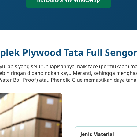
iplek Plywood Tata Full Sengon
yu lapis yang seluruh lapisannya, baik face (permukaan) ma
t lebih ringan dibandingkan kayu Meranti, sehingga mengha
ater Boil Proof) atau Phenolic Glue memastikan daya tah
Jenis Material