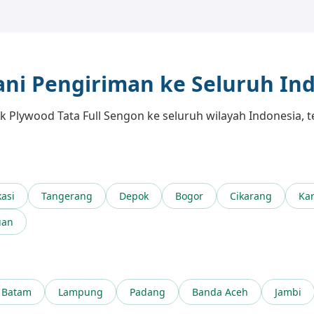
ni Pengiriman ke Seluruh In
ek Plywood Tata Full Sengon ke seluruh wilayah Indonesia, 
asi
Tangerang
Depok
Bogor
Cikarang
Ka
uan
Batam
Lampung
Padang
Banda Aceh
Jambi