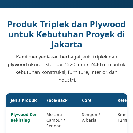
Produk Triplek dan Plywood
untuk Kebutuhan Proyek di
Jakarta
Kami menyediakan berbagai jenis triplek dan
plywood ukuran standar 1220 mm x 2440 mm untuk
kebutuhan konstruksi, furniture, interior, dan
industri.
Jenis Produk
Face/Back
Core
Keteba
Plywood Cor
Meranti
Sengon /
8mm, 
Bekisting
Campur /
Albasia
12mm
Sengon