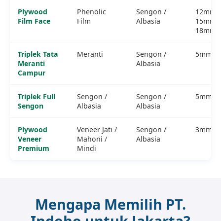
Plywood
Phenolic
Sengon /
12mm,
Film Face
Film
Albasia
15mm,
18mm
Triplek Tata
Meranti
Sengon /
5mm–1
Meranti
Albasia
Campur
Triplek Full
Sengon /
Sengon /
5mm–1
Sengon
Albasia
Albasia
Plywood
Veneer Jati /
Sengon /
3mm
Veneer
Mahoni /
Albasia
Premium
Mindi
Mengapa Memilih PT.
Indoho untuk Jakarta?