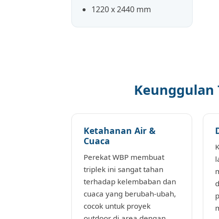
1220 x 2440 mm
Keunggulan T
Ketahanan Air &
Cuaca
K
Perekat WBP membuat
l
triplek ini sangat tahan
m
terhadap kelembaban dan
d
cuaca yang berubah-ubah,
p
cocok untuk proyek
m
outdoor di area dengan